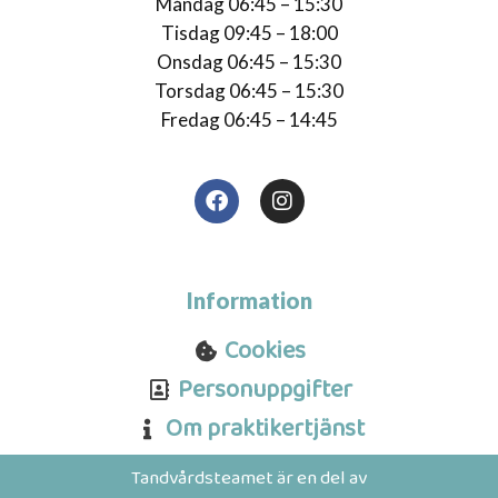
Måndag 06:45 – 15:30
Tisdag 09:45 – 18:00
Onsdag 06:45 – 15:30
Torsdag 06:45 – 15:30
Fredag 06:45 – 14:45
F
I
a
n
c
s
e
t
b
a
o
g
Information
o
r
k
a
Cookies
m
Personuppgifter
Om praktikertjänst
Tandvårdsteamet är en del av