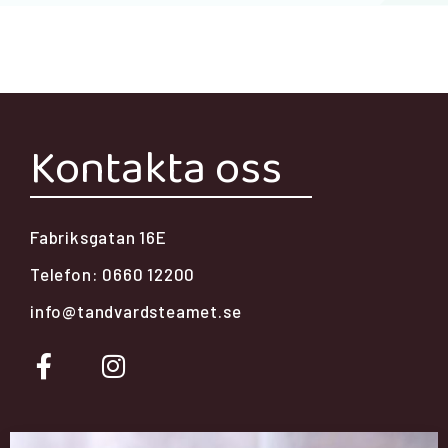
Kontakta oss
Fabriksgatan 16E
Telefon: 0660 12200
info@tandvardsteamet.se
F
I
a
n
c
s
e
t