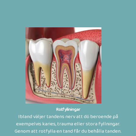
Rotfyllningar
Ibland väljer tandens nerv att dö beroende på
exempelvis karies, trauma eller stora fyllningar.
Genom att rotfylla en tand får du behålla tanden.